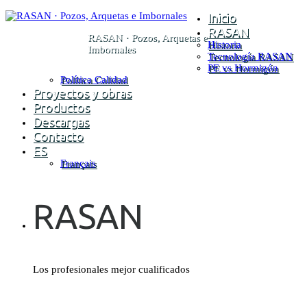
Inicio
RASAN
RASAN · Pozos, Arquetas e
Historia
Imbornales
Tecnología RASAN
PE vs Hormigón
Política Calidad
Proyectos y obras
Productos
Descargas
Contacto
ES
Français
RASAN
Los profesionales mejor cualificados